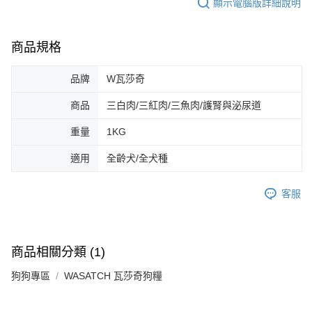
顯示電腦版詳細說明
商品規格
品牌
W瓦莎奇
商品
三白肉/三紅肉/三魚肉/護腎與泌尿道
重量
1KG
適用
全齡犬/全犬種
客服
商品相關分類 (1)
狗狗專區
WASATCH 瓦莎奇狗糧