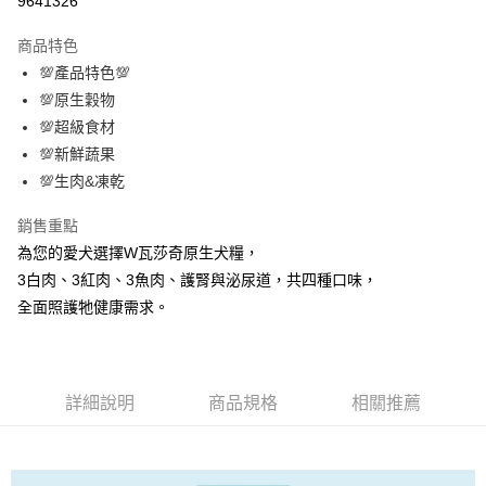
9641326
LINE Pay
商品特色
Apple Pay
💯產品特色💯
💯原生穀物
街口支付
💯超級食材
悠遊付
💯新鮮蔬果
💯生肉&凍乾
ATM付款
銷售重點
運送方式
為您的愛犬選擇W瓦莎奇原生犬糧，
全家取貨付款
3白肉、3紅肉、3魚肉、護腎與泌尿道，共四種口味，
每筆NT$60，滿NT$1,000(含以上)免運費
全面照護牠健康需求。
7-11取貨付款
每筆NT$60，滿NT$1,000(含以上)免運費
詳細說明
商品規格
相關推薦
宅配
每筆NT$100，滿NT$1,000(含以上)免運費