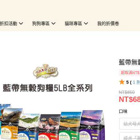
折扣活動
狗狗專區
貓咪專區
我的折價卷
藍帶無穀
超取滿NT$
5 (
1
NT$850
NT$6
口味
幼犬母
成犬「