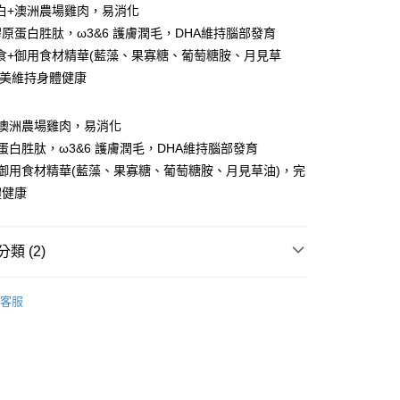
白+澳洲農場雞肉，易消化
膠原蛋白胜肽，ω3&6 護膚潤毛，DHA維持腦部發育
食+御用食材精華(藍藻、果寡糖、葡萄糖胺、月見草
完美維持身體健康
+澳洲農場雞肉，易消化
蛋白胜肽，ω3&6 護膚潤毛，DHA維持腦部發育
御用食材精華(藍藻、果寡糖、葡萄糖胺、月見草油)，完
體健康
付款
類 (2)
0，滿NT$1,000(含以上)免運費
付款
藍帶無穀天然狗糧
客服
0，滿NT$1,000(含以上)免運費
無穀狗糧
00，滿NT$1,000(含以上)免運費