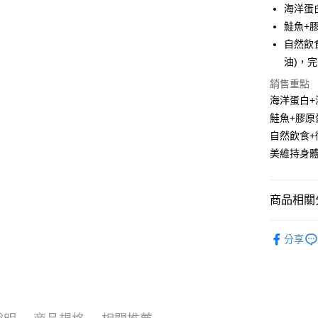
LINE Pay
海洋蛋
鮭魚+
Apple Pay
自然飲
街口支付
油)，
悠遊付
銷售重點
海洋蛋白
ATM付款
鮭魚+膠原
自然飲食+
美維持身
運送方式
全家取貨
商品相關分
每筆NT$6
7-11取貨
狗狗專區
分享
每筆NT$6
狗狗專區
宅配
每筆NT$1