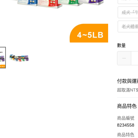
成犬「
老犬體
數量
付款與運
超取滿NT$
付款方式
商品特色
信用卡一
商品編號
8234558
超商取貨
商品特色