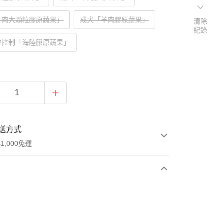
牛肉大顆粒膠原蔬果」
成犬「羊肉膠原蔬果」
清除
紀錄
重控制「海陸膠原蔬果」
送方式
1,000免運
次付款
付款