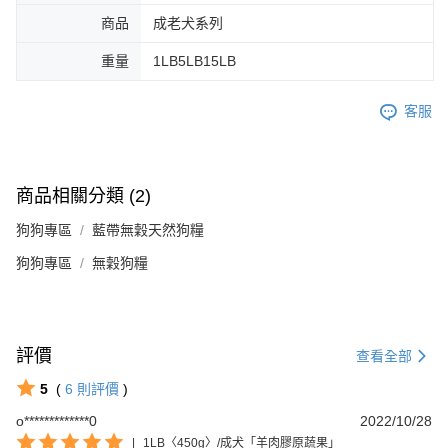
商品
成老犬系列
重量
1LB5LB15LB
客服
商品相關分類 (2)
狗狗專區
藍帶無穀天然狗糧
狗狗專區
無穀狗糧
評價
查看全部
5
(
6
則評價
)
o*************0
2022/10/28
|
1LB〈450g〉/成犬「羊肉膠原蔬果」