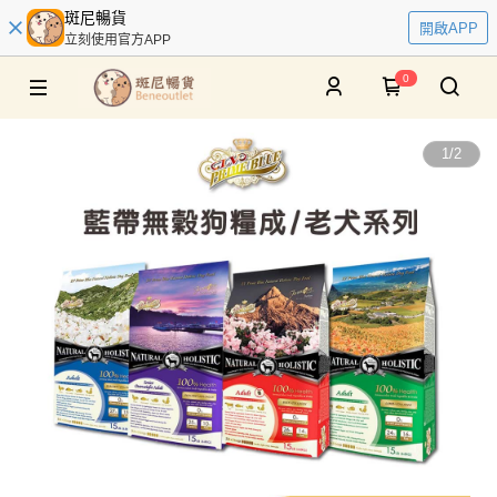
斑尼暢貨
開啟APP
立刻使用官方APP
0
1
/
2