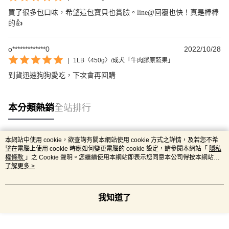
買了很多包口味，希望這包寶貝也賞臉。line@回覆也快！真是棒棒
的👍
o*************0
2022/10/28
|
1LB〈450g〉/成犬「牛肉膠原蔬果」
到貨迅速狗狗愛吃，下次會再回購
本分類熱銷
全站排行
本網站中使用 cookie，欲查詢有關本網站使用 cookie 方式之詳情，及若您不希
熱門標籤
望在電腦上使用 cookie 時應如何變更電腦的 cookie 設定，請參閱本網站「
隱私
權條款
」之 Cookie 聲明。您繼續使用本網站即表示您同意本公司得按本網站使
用條款之 Cookie 聲明使用 cookie。
了解更多 >
我知道了