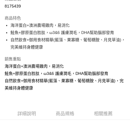
LINE Pay
8175439
Apple Pay
商品特色
街口支付
海洋蛋白+澳洲農場雞肉，易消化
鮭魚+膠原蛋白胜肽，ω3&6 護膚潤毛，DHA幫助腦部發育
悠遊付
自然飲食+御用食材精華(藍藻、果寡糖、葡萄糖胺、月見草油)，
ATM付款
完美維持身體健康
銷售重點
運送方式
海洋蛋白+澳洲農場雞肉，易消化
宅配
鮭魚+膠原蛋白胜肽，ω3&6 護膚潤毛，DHA幫助腦部發育
每筆NT$100，滿NT$1,000(含以上)免運費
自然飲食+御用食材精華(藍藻、果寡糖、葡萄糖胺、月見草油)，完
美維持身體健康
詳細說明
商品規格
相關推薦