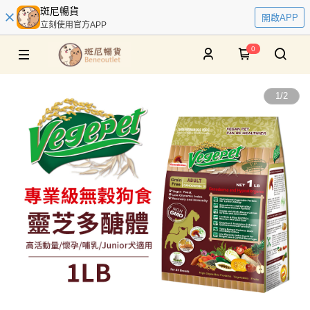
斑尼暢貨
開啟APP
立刻使用官方APP
0
1
/
2