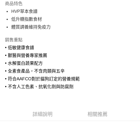
商品特色
Apple Pay
HVP草本食譜
低升糖指數食材
街口支付
體質調養維持免疫力
悠遊付
銷售重點
ATM付款
• 低敏健康食譜
• 獸醫與營養專家推薦
運送方式
• 水解蛋白蔬果配方
全家取貨付款
• 全素食產品，不含肉類與五辛
每筆NT$60，滿NT$1,000(含以上)免運費
• 符合AAFCO對於貓狗訂定的營養規範
• 不含人工色素、抗氧化劑與防腐劑
7-11取貨付款
每筆NT$60，滿NT$1,000(含以上)免運費
宅配
詳細說明
相關推薦
每筆NT$100，滿NT$1,000(含以上)免運費