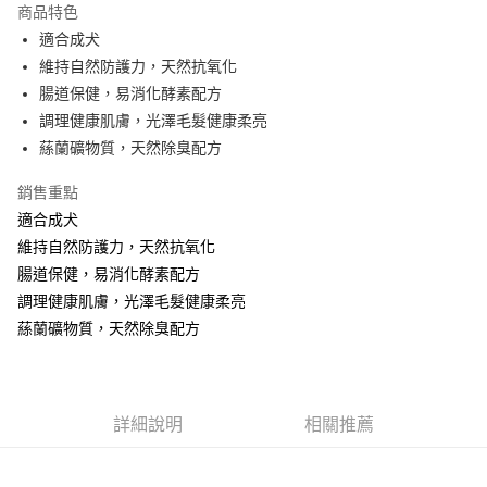
商品特色
Apple Pay
適合成犬
維持自然防護力，天然抗氧化
街口支付
腸道保健，易消化酵素配方
悠遊付
調理健康肌膚，光澤毛髮健康柔亮
蕬蘭礦物質，天然除臭配方
ATM付款
銷售重點
運送方式
適合成犬
全家取貨付款
維持自然防護力，天然抗氧化
每筆NT$60，滿NT$1,000(含以上)免運費
腸道保健，易消化酵素配方
調理健康肌膚，光澤毛髮健康柔亮
7-11取貨付款
蕬蘭礦物質，天然除臭配方
每筆NT$60，滿NT$1,000(含以上)免運費
宅配
每筆NT$100，滿NT$1,000(含以上)免運費
詳細說明
相關推薦