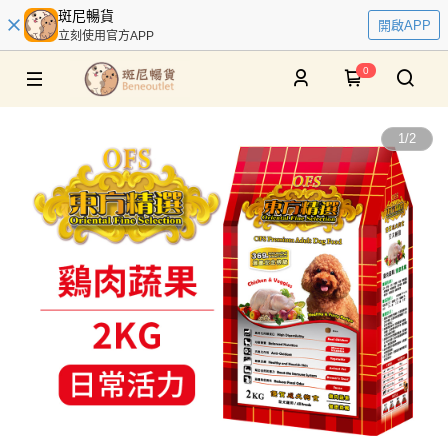
斑尼暢貨
開啟APP
立刻使用官方APP
0
1
/
2