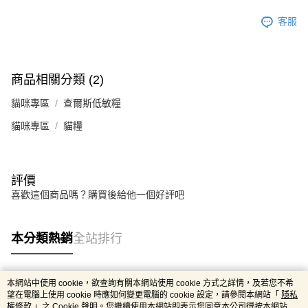
客服
商品相關分類 (2)
貓咪專區
查爾斯低敏糧
貓咪專區
貓糧
評價
喜歡這個商品嗎？購買後給他一個好評吧
本分類熱銷
全站排行
本網站中使用 cookie，欲查詢有關本網站使用 cookie 方式之詳情，及若您不希
熱門標籤
望在電腦上使用 cookie 時應如何變更電腦的 cookie 設定，請參閱本網站「
隱私
權條款
」之 Cookie 聲明。您繼續使用本網站即表示您同意本公司得按本網站使