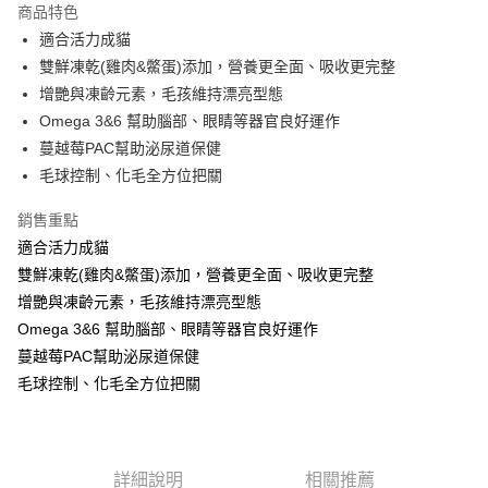
商品特色
Apple Pay
適合活力成貓
雙鮮凍乾(雞肉&鱉蛋)添加，營養更全面、吸收更完整
街口支付
增艷與凍齡元素，毛孩維持漂亮型態
悠遊付
Omega 3&6 幫助腦部、眼睛等器官良好運作
蔓越莓PAC幫助泌尿道保健
ATM付款
毛球控制、化毛全方位把關
運送方式
銷售重點
全家取貨付款
適合活力成貓
每筆NT$60，滿NT$1,000(含以上)免運費
雙鮮凍乾(雞肉&鱉蛋)添加，營養更全面、吸收更完整
增艷與凍齡元素，毛孩維持漂亮型態
7-11取貨付款
Omega 3&6 幫助腦部、眼睛等器官良好運作
每筆NT$60，滿NT$1,000(含以上)免運費
蔓越莓PAC幫助泌尿道保健
宅配
毛球控制、化毛全方位把關
每筆NT$100，滿NT$1,000(含以上)免運費
詳細說明
相關推薦