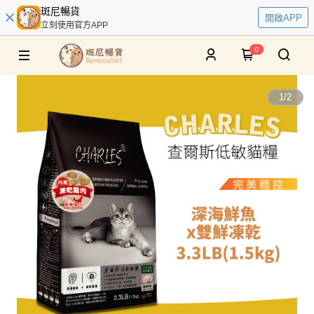
斑尼暢貨
開啟APP
立刻使用官方APP
0
1
/
2