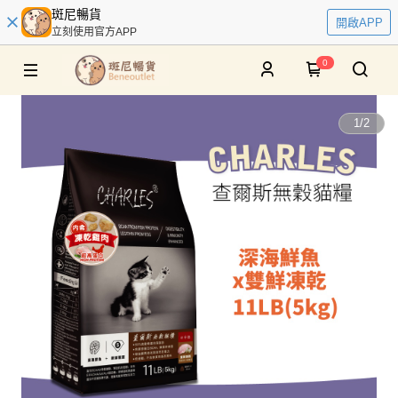
斑尼暢貨
開啟APP
立刻使用官方APP
0
1
/
2