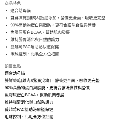
商品特色
Apple Pay
適合幼母貓
雙鮮凍乾(雞肉&鱉蛋)添加，營養更全面、吸收更完整
街口支付
90%高動物蛋白與脂肪，更符合貓咪食性與營養
悠遊付
魚膠原蛋白BCAA，幫助肌肉發展
維持腸胃消化與自然防護力
ATM付款
蔓越莓PAC幫助泌尿道保健
毛球控制、化毛全方位把關
運送方式
全家取貨付款
銷售重點
每筆NT$60，滿NT$1,000(含以上)免運費
適合幼母貓
雙鮮凍乾(雞肉&鱉蛋)添加，營養更全面、吸收更完整
7-11取貨付款
90%高動物蛋白與脂肪，更符合貓咪食性與營養
每筆NT$60，滿NT$1,000(含以上)免運費
魚膠原蛋白BCAA，幫助肌肉發展
宅配
維持腸胃消化與自然防護力
蔓越莓PAC幫助泌尿道保健
每筆NT$100，滿NT$1,000(含以上)免運費
毛球控制、化毛全方位把關