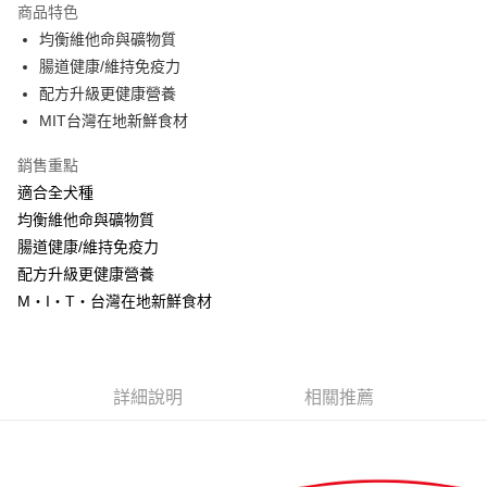
商品特色
街口支付
均衡維他命與礦物質
腸道健康/維持免疫力
悠遊付
配方升級更健康營養
ATM付款
MIT台灣在地新鮮食材
銷售重點
運送方式
適合全犬種
宅配
均衡維他命與礦物質
每筆NT$100，滿NT$1,000(含以上)免運費
腸道健康/維持免疫力
配方升級更健康營養
M‧I‧T‧台灣在地新鮮食材
詳細說明
相關推薦