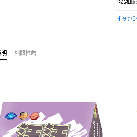
商品相關分
宅配
狗狗專區
每筆NT$1
分享
說明
相關推薦