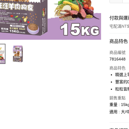
付款與運
宅配滿NT$
付款方式
商品特色
信用卡一
商品編號
7816448
LINE Pay
商品特色
Apple Pay
精選上
豐富的
街口支付
粒粒皆
悠遊付
銷售重點
重量 : 15k
ATM付款
適用 : 大
運送方式