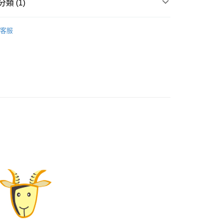
類 (1)
汪汪輕狗食
00，滿NT$1,000(含以上)免運費
客服