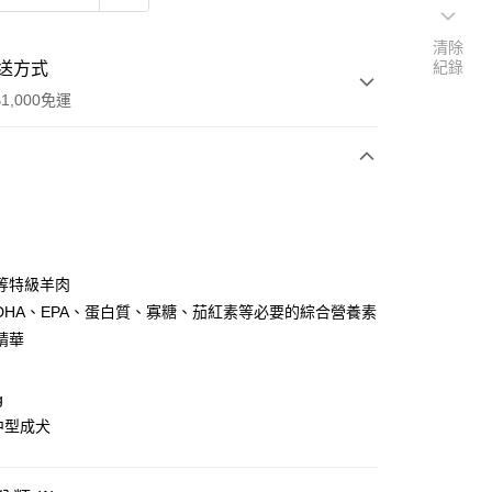
清除
紀錄
送方式
1,000免運
次付款
等特級羊肉
DHA、EPA、蛋白質、寡糖、茄紅素等必要的綜合營養素
精華
g
/中型成犬