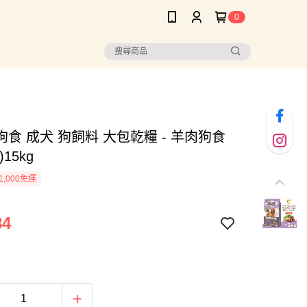
0
食 成犬 狗飼料 大包乾糧 - 羊肉狗食
15kg
1,000免運
84