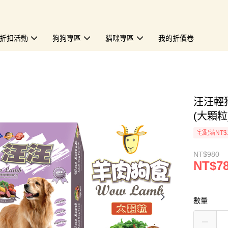
折扣活動
狗狗專區
貓咪專區
我的折價卷
汪汪輕狗
(大顆粒)
宅配滿NT$
NT$980
NT$7
數量