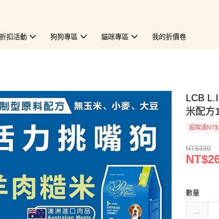
折扣活動
狗狗專區
貓咪專區
我的折價卷
LCB 
米配方1
超取滿NT$
NT$330
NT$2
數量