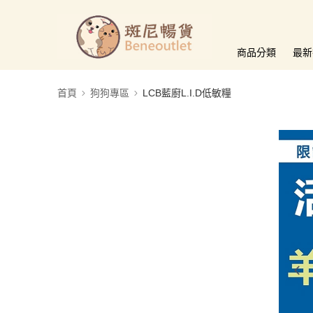
商品分類
最新
首頁
狗狗專區
LCB藍廚L.I.D低敏糧