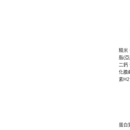
糙米
脂(亞
二鈣
化膽
素H
蛋白質2