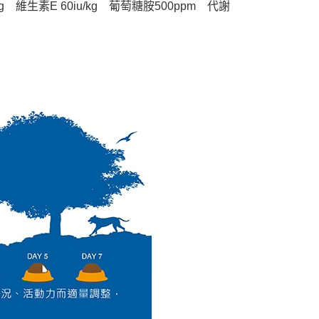
kg    維生素E 60iu/kg    葡萄糖胺500ppm    代謝