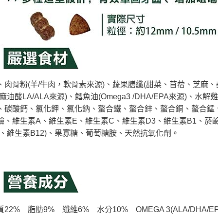
、肉骨粉(羊/牛肉，軟骨素來源)、蔬果膳纖(甜菜、苜蓿、芝麻
麻油酸LA/ALA來源)、鱈魚油(Omega3 /DHA/EPA來源
、碳酸鈣、氯化鉀、氯化鈉、螯合鐵、螯合鋅、螯合銅、螯合錳、
鹼、維生素A、維生素E、維生素C、維生素D3、維生素B1、菸
2、維生素B12)、果寡糖、葡萄糖胺、天然抗氧化劑。
2%    脂肪9%    纖維6%    水分10%    OMEGA 3(ALA/DHA/EPA)