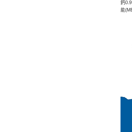
鈣0.9
能(ME