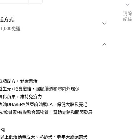
清除
紀錄
送方式
1,000免運
次付款
付款
低脂配方，健康樂活
益生元+膳食纖維，照顧腸道和體内外環保
氧化蔬果，維持免疫力
魚油DHA/EPA與亞麻油酸LA，保健大腦及亮毛
胺/軟骨素/有機螯合礦物質，幫助骨骼和關節發展
5kg
一嵗以上低活動量成犬、熟齡犬、老年犬或絕育犬