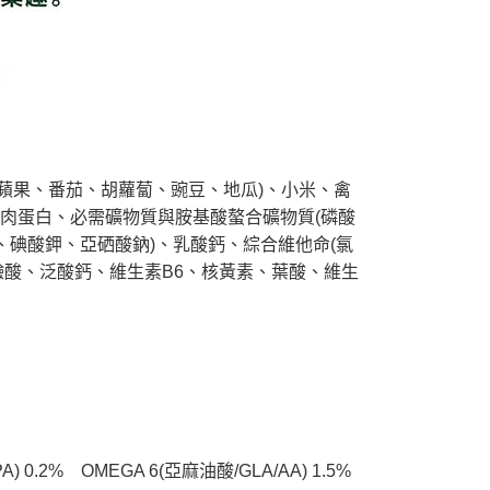
、蘋果、番茄、胡蘿蔔、豌豆、地瓜)、小米、禽
)、水解雞肉蛋白、必需礦物質與胺基酸螯合礦物質(磷酸
碘酸鉀、亞硒酸鈉)、乳酸鈣、綜合維他命(氯
鹼酸、泛酸鈣、維生素B6、核黃素、葉酸、維生
 0.2%    OMEGA 6(亞麻油酸/GLA/AA) 1.5%    