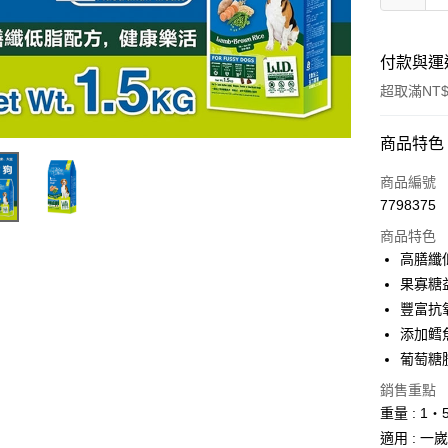
付款與運
超取滿NT$
付款方式
商品特色
信用卡一
商品編號
7798375
超商取貨
商品特色
LINE Pay
高膳纖
果寡糖
Apple Pay
豐富抗
街口支付
添加鳕
葡萄糖
悠遊付
銷售重點
ATM付款
重量 : 1‧
適用 : 