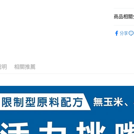
運送方式
全家取貨
商品相關分
每筆NT$6
狗狗專區
分享
7-11取貨
每筆NT$6
宅配
每筆NT$1
說明
相關推薦