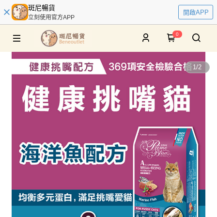
斑尼暢貨
開啟APP
立刻使用官方APP
0
1
/
2