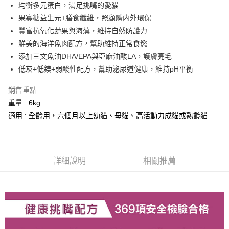
街口支付
均衡多元蛋白，滿足挑嘴的愛貓
果寡糖益生元+膳食纖維，照顧體内外環保
悠遊付
豐富抗氧化蔬果與海藻，維持自然防護力
ATM付款
鮮美的海洋魚肉配方，幫助維持正常食慾
添加三文魚油DHA/EPA與亞麻油酸LA，護膚亮毛
運送方式
低灰+低鎂+弱酸性配方，幫助泌尿道健康，維持pH平衡
宅配
銷售重點
每筆NT$100，滿NT$1,000(含以上)免運費
重量 : 6kg
適用 : 全齡用，六個月以上幼貓、母貓、高活動力成貓或熟齡貓
詳細說明
相關推薦