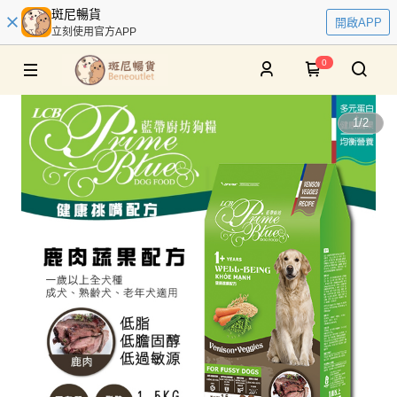
斑尼暢貨
開啟APP
立刻使用官方APP
0
1
/
2