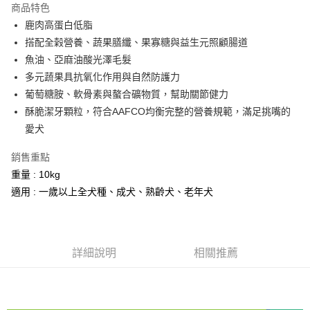
商品特色
街口支付
鹿肉高蛋白低脂
搭配全榖營養、蔬果膳纖、果寡糖與益生元照顧腸道
悠遊付
魚油、亞麻油酸光澤毛髮
ATM付款
多元蔬果具抗氧化作用與自然防護力
葡萄糖胺、軟骨素與螯合礦物質，幫助關節健力
運送方式
酥脆潔牙顆粒，符合AAFCO均衡完整的營養規範，滿足挑嘴的
愛犬
宅配
每筆NT$100，滿NT$1,000(含以上)免運費
銷售重點
重量 : 10kg
適用 : 一歲以上全犬種、成犬、熟齡犬、老年犬
詳細說明
相關推薦