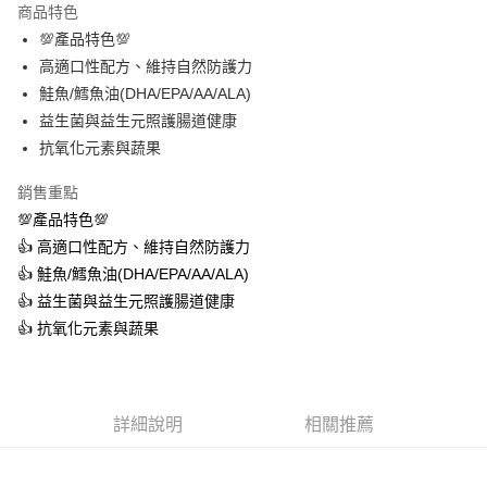
商品特色
Apple Pay
💯產品特色💯
高適口性配方、維持自然防護力
街口支付
鮭魚/鱈魚油(DHA/EPA/AA/ALA)
悠遊付
益生菌與益生元照護腸道健康
抗氧化元素與蔬果
ATM付款
銷售重點
運送方式
💯產品特色💯
全家取貨付款
👍 高適口性配方、維持自然防護力
每筆NT$60，滿NT$1,000(含以上)免運費
👍 鮭魚/鱈魚油(DHA/EPA/AA/ALA)
👍 益生菌與益生元照護腸道健康
7-11取貨付款
👍 抗氧化元素與蔬果
每筆NT$60，滿NT$1,000(含以上)免運費
宅配
每筆NT$100，滿NT$1,000(含以上)免運費
詳細說明
相關推薦