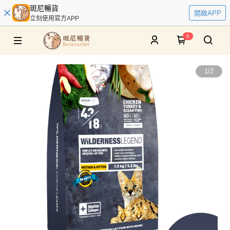
斑尼暢貨
開啟APP
立刻使用官方APP
0
1
/
2