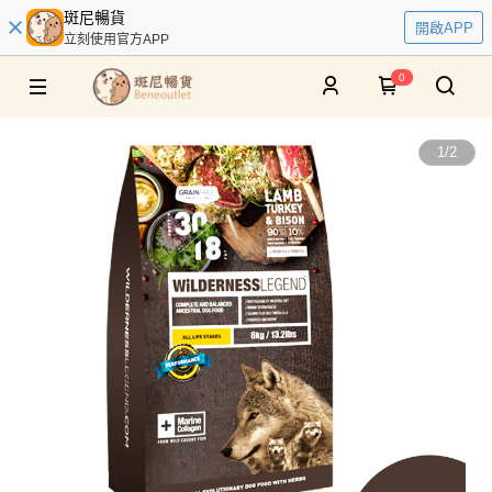
斑尼暢貨
開啟APP
立刻使用官方APP
0
1
/
2