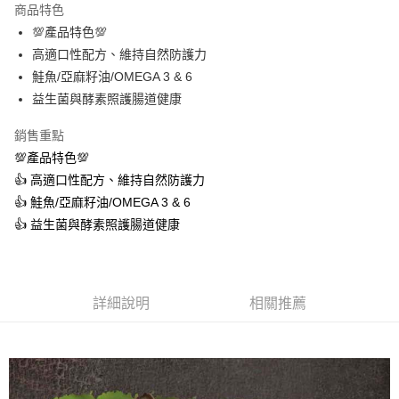
商品特色
街口支付
💯產品特色💯
高適口性配方、維持自然防護力
悠遊付
鮭魚/亞麻籽油/OMEGA 3 & 6
ATM付款
益生菌與酵素照護腸道健康
銷售重點
運送方式
💯產品特色💯
宅配
👍 高適口性配方、維持自然防護力
每筆NT$100，滿NT$1,000(含以上)免運費
👍 鮭魚/亞麻籽油/OMEGA 3 & 6
👍 益生菌與酵素照護腸道健康
詳細說明
相關推薦