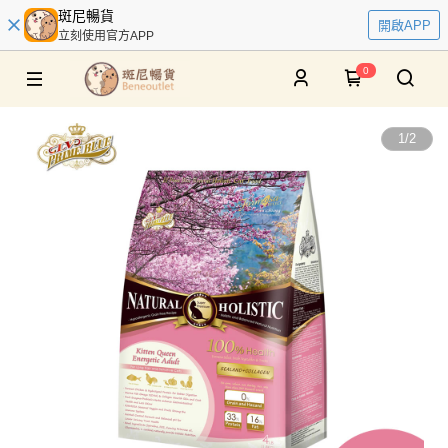
斑尼暢貨
開啟APP
立刻使用官方APP
0
1
/
2