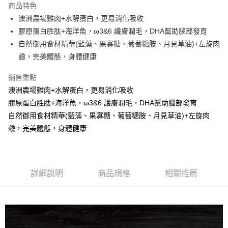
商品特色
Apple Pay
澳洲農場雞肉+水解蛋白，更易消化吸收
膠原蛋白胜肽+海洋魚，ω3&6 護膚潤毛，DHA幫助腦部發育
街口支付
自然御用食材精華(藍藻、果寡糖、葡萄糖胺、月見草油)+左旋肉
悠遊付
鹼，完美體態，身體健康
ATM付款
銷售重點
澳洲農場雞肉+水解蛋白，更易消化吸收
運送方式
膠原蛋白胜肽+海洋魚，ω3&6 護膚潤毛，DHA幫助腦部發育
全家取貨付款
自然御用食材精華(藍藻、果寡糖、葡萄糖胺、月見草油)+左旋肉
每筆NT$60，滿NT$1,000(含以上)免運費
鹼，完美體態，身體健康
7-11取貨付款
每筆NT$60，滿NT$1,000(含以上)免運費
詳細說明
商品規格
相關推薦
宅配
每筆NT$100，滿NT$1,000(含以上)免運費