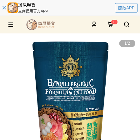
斑尼暢貨
開啟APP
立刻使用官方APP
0
1
/
2