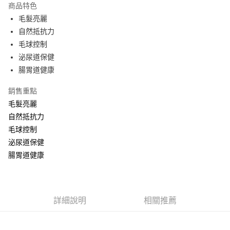
商品特色
Apple Pay
毛髮亮麗
自然抵抗力
街口支付
毛球控制
悠遊付
泌尿道保健
腸胃道健康
ATM付款
銷售重點
運送方式
毛髮亮麗
全家取貨付款
自然抵抗力
每筆NT$60，滿NT$1,000(含以上)免運費
毛球控制
泌尿道保健
7-11取貨付款
腸胃道健康
每筆NT$60，滿NT$1,000(含以上)免運費
宅配
每筆NT$100，滿NT$1,000(含以上)免運費
詳細說明
相關推薦