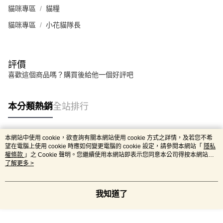
貓咪專區
貓糧
貓咪專區
小花貓隊長
評價
喜歡這個商品嗎？購買後給他一個好評吧
本分類熱銷
全站排行
本網站中使用 cookie，欲查詢有關本網站使用 cookie 方式之詳情，及若您不希
熱門標籤
望在電腦上使用 cookie 時應如何變更電腦的 cookie 設定，請參閱本網站「
隱私
權條款
」之 Cookie 聲明。您繼續使用本網站即表示您同意本公司得按本網站使
用條款之 Cookie 聲明使用 cookie。
了解更多 >
我知道了