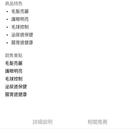
商品特色
Apple Pay
毛髮亮麗
護眼明亮
街口支付
毛球控制
悠遊付
泌尿道保健
腸胃道健康
ATM付款
銷售重點
運送方式
毛髮亮麗
全家取貨付款
護眼明亮
每筆NT$60，滿NT$1,000(含以上)免運費
毛球控制
泌尿道保健
7-11取貨付款
腸胃道健康
每筆NT$60，滿NT$1,000(含以上)免運費
宅配
每筆NT$100，滿NT$1,000(含以上)免運費
詳細說明
相關推薦