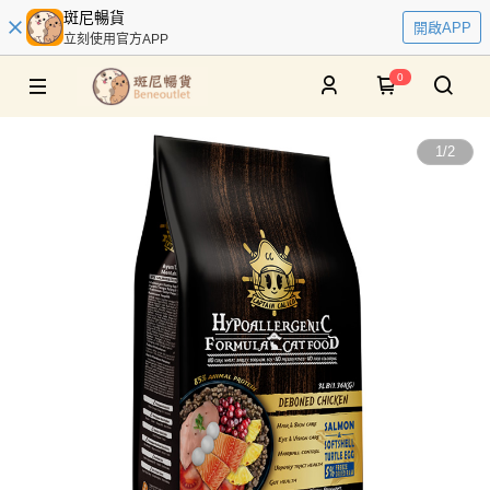
斑尼暢貨
開啟APP
立刻使用官方APP
0
1
/
2