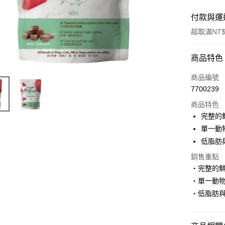
付款與運
超取滿NT$
付款方式
商品特色
信用卡一
商品編號
7700239
超商取貨
商品特色
LINE Pay
完整的
單一動
Apple Pay
低脂肪
街口支付
銷售重點
‧完整的
悠遊付
‧單一動
ATM付款
‧低脂肪
運送方式