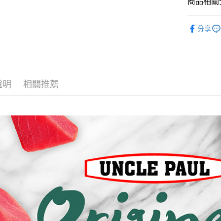
商品相關分
全家取貨
狗狗專區
每筆NT$6
分享
貓咪專區
7-11取貨
貓咪罐頭
每筆NT$6
狗狗罐頭
宅配
說明
相關推薦
每筆NT$1