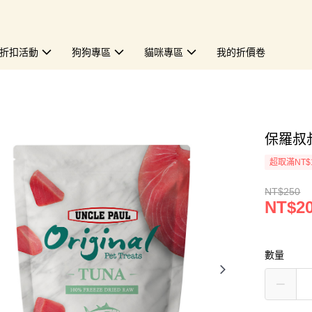
折扣活動
狗狗專區
貓咪專區
我的折價卷
保羅叔叔
超取滿NT$
NT$250
NT$2
數量