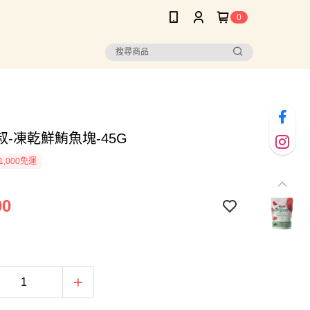
0
-凍乾鮮鮪魚塊-45G
1,000免運
00