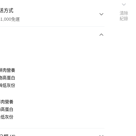
送方式
清除
紀錄
1,000免運
次付款
付款
鮮肉營養
物高蛋白
與低灰份
鮮肉營養
物高蛋白
與低灰份