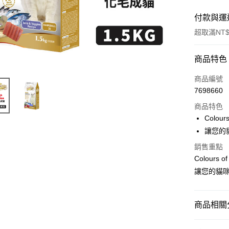
付款與運
超取滿NT$
付款方式
商品特色
信用卡一
商品編號
7698660
超商取貨
商品特色
LINE Pay
Colou
讓您的
Apple Pay
銷售重點
街口支付
Colours
讓您的貓
悠遊付
ATM付款
商品相關分
運送方式
貓咪專區