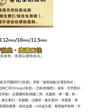
(天然鐵與B12來源)、燕麥、植物油脂(生育酚保存、
粉、亞麻仁籽(Omega3來源)、芝麻(有機鈣)、海藻、天然香料、
酵母萃取)、必需礦物質(磷酸二鈣、乳酸鈣、鉀、鐵、鋅、
、維生素B1、菸鹼酸、泛酸鈣、維生素B6、核黃素、葉
瓜與鳳梨酵素、納豆益菌、LAB益生菌、葡萄柚萃取物、天