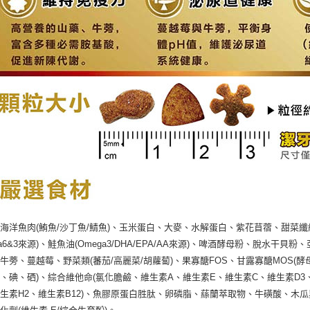
海洋魚肉(鮪魚/沙丁魚/鯖魚)、玉米蛋白、大麥、水解蛋白、紫花苜蓿、甜菜纖維
ga6&3來源)、鮭魚油(Omega3/DHA/EPA/AA來源)、啤酒酵母粉、脫水干貝
牛蒡、蔓越莓、野菜類(蕃茄/高麗菜/胡蘿蔔)、果寡醣FOS、甘露寡醣MOS(
、碘、硒)、綜合維他命(氯化膽鹼、維生素A、維生素E、維生素C、維生素D3
生素H2、維生素B12)、魚膠原蛋白胜肽、卵磷脂、蕬蘭萃取物、牛磺酸、木