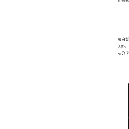
然抗氧
蛋白質 
0.8%
灰分 7