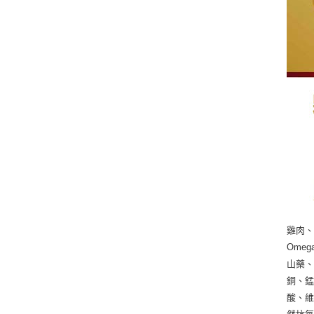
雞肉、
Ome
山藥、
銅、錳
酸、維