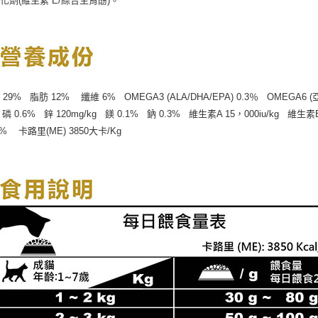
化劑(維生素 E/綜合生育酚)。
29% 脂肪 12% 纖維 6% OMEGA3 (ALA/DHA/EPA) 0.3％ OMEGA6 (
 磷 0.6% 鋅 120mg/kg 鎂 0.1% 鈉 0.3% 維生素A 15，000iu/kg 維生素
% 卡路里(ME) 3850大卡/Kg