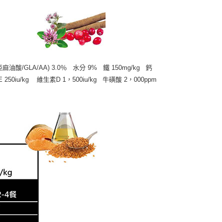
亞麻油酸/GLA/AA) 3.0％ 水分 9% 鐵 150mg/kg 鈣
E 250iu/kg 維生素D 1，500iu/kg 牛磺酸 2，000ppm