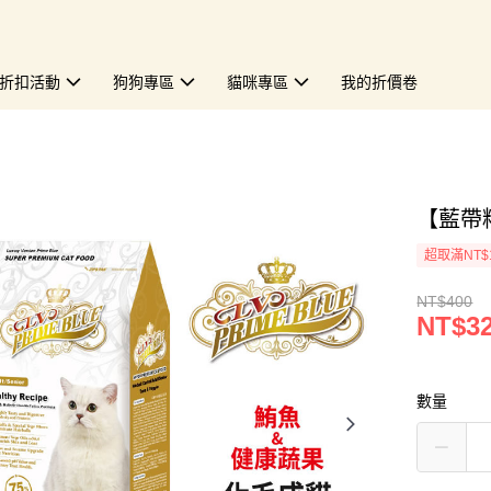
折扣活動
狗狗專區
貓咪專區
我的折價卷
【藍帶
超取滿NT$
NT$400
NT$3
數量