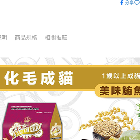
分享
貓咪專區
全家取貨
每筆NT$6
7-11取貨
每筆NT$6
說明
商品規格
相關推薦
宅配
每筆NT$1