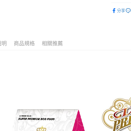
運送方式
狗狗專區
分享
狗狗專區
全家取貨
每筆NT$6
7-11取貨
每筆NT$6
說明
商品規格
相關推薦
宅配
每筆NT$1