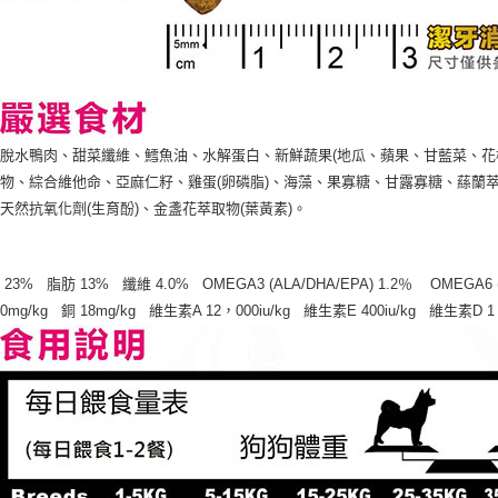
脫水鴨肉、甜菜纖維、鱈魚油、水解蛋白、新鮮蔬果(地瓜、蘋果、甘藍菜、花
物、綜合維他命、亞麻仁籽、雞蛋(卵磷脂)、海藻、果寡糖、甘露寡糖、蕬蘭
天然抗氧化劑(生育酚)、金盞花萃取物(葉黃素)。
23% 脂肪 13% 纖維 4.0% OMEGA3 (ALA/DHA/EPA) 1.2％ OMEGA6
0mg/kg 銅 18mg/kg 維生素A 12，000iu/kg 維生素E 400iu/kg 維生素D 1，