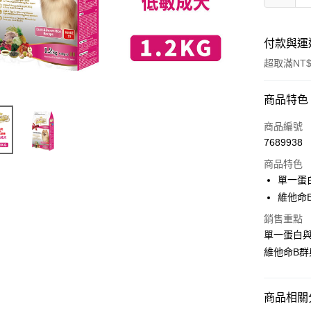
付款與運
超取滿NT$
付款方式
商品特色
信用卡一
商品編號
7689938
超商取貨
商品特色
LINE Pay
單一蛋
維他命
Apple Pay
銷售重點
街口支付
單一蛋白
維他命B
悠遊付
ATM付款
商品相關分