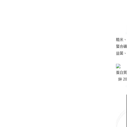
糙米、
螯合礦
益菌、
蛋白質 
鋅 20