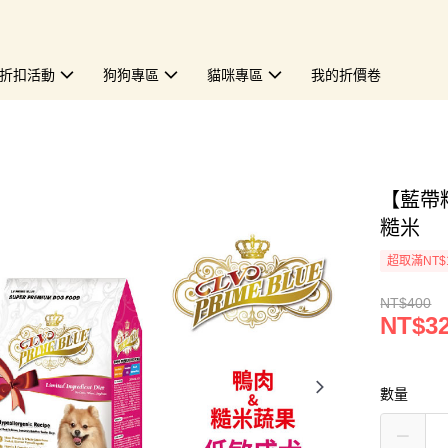
折扣活動
狗狗專區
貓咪專區
我的折價卷
【藍帶精
糙米
超取滿NT$
NT$400
NT$3
數量