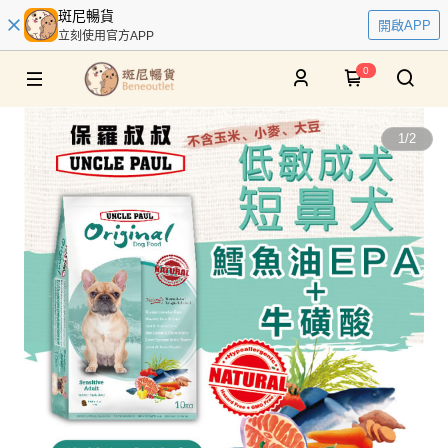
斑尼暢貨
開啟APP
立刻使用官方APP
0
1
/
2