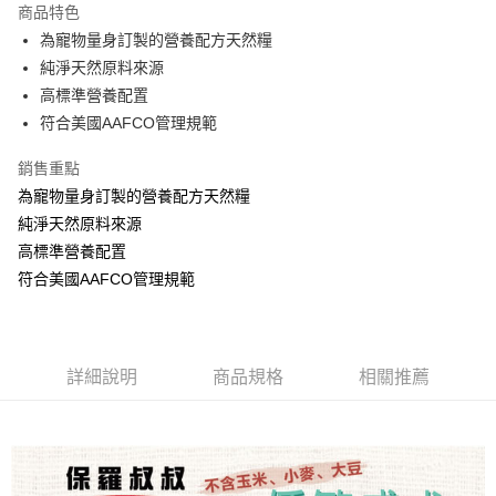
商品特色
街口支付
為寵物量身訂製的營養配方天然糧
純淨天然原料來源
悠遊付
高標準營養配置
ATM付款
符合美國AAFCO管理規範
銷售重點
運送方式
為寵物量身訂製的營養配方天然糧
宅配
純淨天然原料來源
每筆NT$100，滿NT$1,000(含以上)免運費
高標準營養配置
符合美國AAFCO管理規範
詳細說明
商品規格
相關推薦