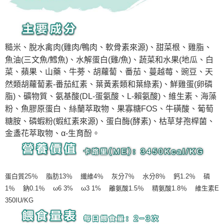
糙米、脫水禽肉(雞肉/鴨肉、軟骨素來源)、甜菜根、雞脂、
魚油(三文魚/鱈魚)、水解蛋白(雞/魚)、蔬菜和水果(地瓜、白
菜、蘋果、山藥、牛蒡、胡蘿蔔、番茄、蔓越莓、豌豆、天
然類胡蘿蔔素-番茄紅素、葉黃素類和葉綠素)、鮮雞蛋(卵磷
脂)、礦物質、氨基酸(DL-蛋氨酸、L-賴氨酸)、維生素、海藻
粉、魚膠原蛋白、絲蘭萃取物、果寡糖FOS、牛磺酸、葡萄
糖胺、磷蝦粉(蝦紅素來源)、蛋白酶(酵素)、枯草芽孢桿菌、
金盞花萃取物、α-生育酚。
蛋白質25％ 脂肪13％ 纖維4％ 灰分7％ 水分8％ 鈣1.2％ 磷
1％ 鈉0.1％ ω6 3% ω3 1% 離氨酸1.5％ 精氨酸1.8％ 維生素E
350IU/KG