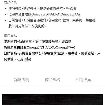
商品特色
街口支付
澳洲雞肉+新鮮雞蛋，提供優質胺基酸、卵磷脂
魚膠原蛋白胜肽Omega3(DHA/EPA)Omega6(AA)
悠遊付
自然食補+有機螯合礦物質+御用食材(藍藻、果寡糖、葡萄糖
ATM付款
胺、月見草油、左旋肉鹼)
銷售重點
運送方式
澳洲雞肉+新鮮雞蛋，提供優質胺基酸、卵磷脂
宅配
魚膠原蛋白胜肽Omega3(DHA/EPA)Omega6(AA)
每筆NT$100，滿NT$1,000(含以上)免運費
自然食補+有機螯合礦物質+御用食材(藍藻、果寡糖、葡萄糖胺、月
見草油、左旋肉鹼)
詳細說明
商品規格
相關推薦