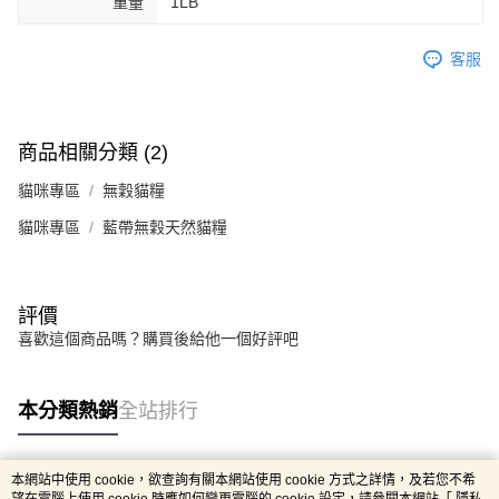
重量
1LB
客服
商品相關分類 (2)
貓咪專區
無穀貓糧
貓咪專區
藍帶無穀天然貓糧
評價
喜歡這個商品嗎？購買後給他一個好評吧
本分類熱銷
全站排行
本網站中使用 cookie，欲查詢有關本網站使用 cookie 方式之詳情，及若您不希
熱門標籤