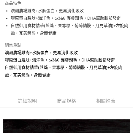
商品特色
Apple Pay
澳洲農場雞肉+水解蛋白，更易消化吸收
膠原蛋白胜肽+海洋魚，ω3&6 護膚潤毛，DHA幫助腦部發育
街口支付
自然御用食材精華(藍藻、果寡糖、葡萄糖胺、月見草油)+左旋肉
悠遊付
鹼，完美體態，身體健康
ATM付款
銷售重點
澳洲農場雞肉+水解蛋白，更易消化吸收
運送方式
膠原蛋白胜肽+海洋魚，ω3&6 護膚潤毛，DHA幫助腦部發育
全家取貨付款
自然御用食材精華(藍藻、果寡糖、葡萄糖胺、月見草油)+左旋肉
每筆NT$60，滿NT$1,000(含以上)免運費
鹼，完美體態，身體健康
7-11取貨付款
每筆NT$60，滿NT$1,000(含以上)免運費
詳細說明
商品規格
相關推薦
宅配
每筆NT$100，滿NT$1,000(含以上)免運費