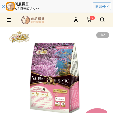
斑尼暢貨
開啟APP
立刻使用官方APP
0
1
/
2