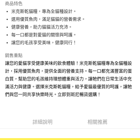
商品特色
Apple Pay
米克斯乾貓糧，專為全貓種設計。
選用優質魚肉，滿足貓貓的營養需求。
街口支付
健康營養，助力貓貓活力充沛。
悠遊付
每一口都是對愛貓的關懷與呵護。
讓您的毛孩享受美味，健康同行！
ATM付款
銷售重點
運送方式
讓您的愛貓享受健康美味的飲食體驗！米克斯乾貓糧專為全貓種設
全家取貨付款
計，採用優質魚肉，提供全面的營養支持。每一口都充滿豐富的蛋
每筆NT$60，滿NT$1,000(含以上)免運費
白質，幫助您的毛孩維持理想體重與活力，讓牠們在日常生活中充
滿活力與健康。選擇米克斯乾貓糧，給予愛貓最優質的呵護，讓牠
7-11取貨付款
們與您一同共享快樂時光。立即到斑尼暢貨選購！
每筆NT$60，滿NT$1,000(含以上)免運費
宅配
每筆NT$100，滿NT$1,000(含以上)免運費
詳細說明
相關推薦