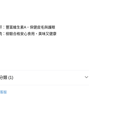
次付款
付款
肝：豐富維生素A，保健皮毛與護眼
肉：檢驗合格安心食用，美味又健康
類 (1)
，凍乾，零食
付款
客服
0，滿NT$1,000(含以上)免運費
付款
0，滿NT$1,000(含以上)免運費