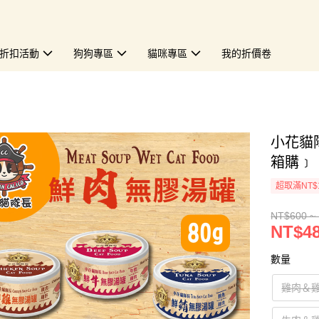
折扣活動
狗狗專區
貓咪專區
我的折價卷
小花貓隊
箱購﹞
超取滿NT$
NT$600 ~
NT$48
數量
雞肉＆雞