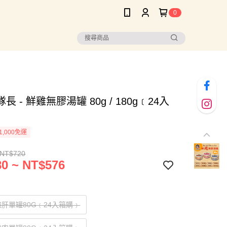
0
長 - 鮮雞無膠湯罐 80g / 180g﹝24入
1,000免運
 NT$720
0 ~ NT$576
肝單罐80G﹝24入箱購﹞