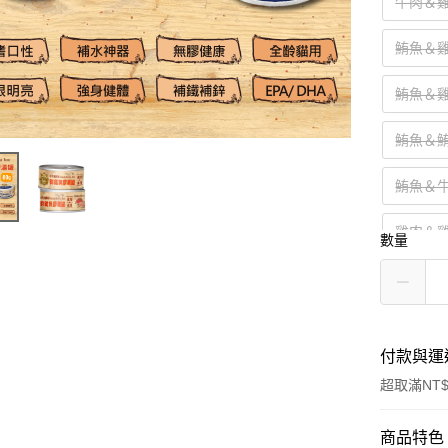
牛肉＆雞
鮪魚＆雞
鮪魚＆雞
鮪魚＆鮪
鮪魚＆牛
雞肉＆雞
數量
牛肉＆雞
鮪魚＆雞
付款與運
超取滿NT$
付款方式
商品特色