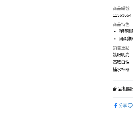
信用卡一
商品編號
11363654
超商取貨
商品特色
LINE Pay
護眼雞
國產雞
Apple Pay
銷售重點
街口支付
護眼明亮
高嗜口性
悠遊付
補水神器
ATM付款
商品相關分
運送方式
貓咪罐頭
全家取貨
分享
每筆NT$6
7-11取貨
每筆NT$6